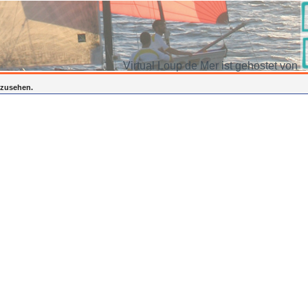
Virtual Loup de Mer ist gehostet von
inzusehen.