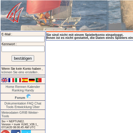
E-Mail :
Sie sind nicht mit einem Spielerkonto eingeloggt.
Ihnen ist es nicht gestattet, die Daten eines Spielers e
Kennwort :
Wenn Sie kein Konto haben
,
können Sie eins erstellen
.
Home
Rennen
Kalender
Ranking
Handy
Forum
Dokumentation
FAQ
Chat
Tools
Entwicklung
Über
Meteodaten GRIB
Wetter-
Tools
Srv = NEPTUNE2.
Version = trunk VLM2_V28.1_
07/14/20 08:00:45 AM UTC