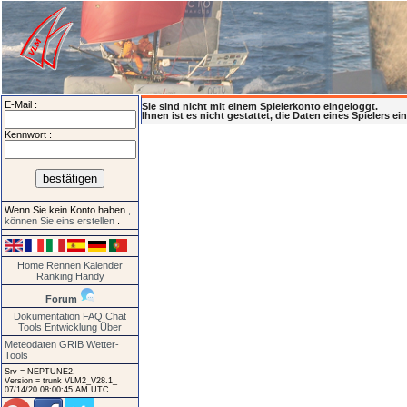
E-Mail :
Sie sind nicht mit einem Spielerkonto eingeloggt.
Ihnen ist es nicht gestattet, die Daten eines Spielers e
Kennwort :
Wenn Sie kein Konto haben
,
können Sie eins erstellen
.
Home
Rennen
Kalender
Ranking
Handy
Forum
Dokumentation
FAQ
Chat
Tools
Entwicklung
Über
Meteodaten GRIB
Wetter-
Tools
Srv = NEPTUNE2.
Version = trunk VLM2_V28.1_
07/14/20 08:00:45 AM UTC