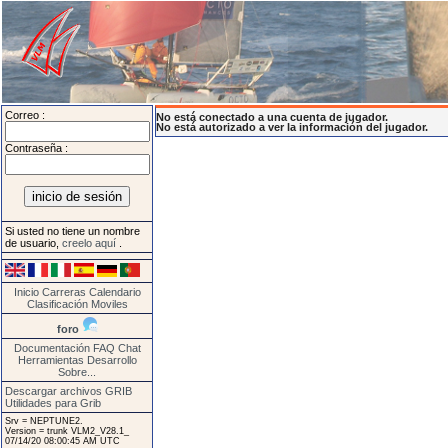
Correo :
No está conectado a una cuenta de jugador.
No está autorizado a ver la información del jugador.
Contraseña :
Si usted no tiene un nombre
de usuario,
creelo aquí
.
Inicio
Carreras
Calendario
Clasificación
Moviles
foro
Documentación
FAQ
Chat
Herramientas
Desarrollo
Sobre...
Descargar archivos GRIB
Utilidades para Grib
Srv = NEPTUNE2.
Version = trunk VLM2_V28.1_
07/14/20 08:00:45 AM UTC