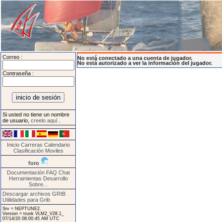
Correo :
No está conectado a una cuenta de jugador.
No está autorizado a ver la información del jugador.
Contraseña :
Si usted no tiene un nombre
de usuario,
creelo aquí
.
Inicio
Carreras
Calendario
Clasificación
Moviles
foro
Documentación
FAQ
Chat
Herramientas
Desarrollo
Sobre...
Descargar archivos GRIB
Utilidades para Grib
Srv = NEPTUNE2.
Version = trunk VLM2_V28.1_
07/14/20 08:00:45 AM UTC