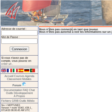
Adresse de courriel :
Vous n'êtes pas connecté en tant que joueur.
Vous n'êtes pas autorisé à voir les informations sur un 
Mot de Passe :
Si vous n'avez pas de
compte, vous pouvez en
créer un
.
Accueil
Courses
Agenda
Classement
Mobiles
Forum
Documentation
FAQ
Chat
Outils
Développement
A Propos
Fichiers GRIB
Outils Météo
Srv = NEPTUNE2.
Version = trunk VLM2_V28.1_
07/14/20 08:00:45 AM UTC