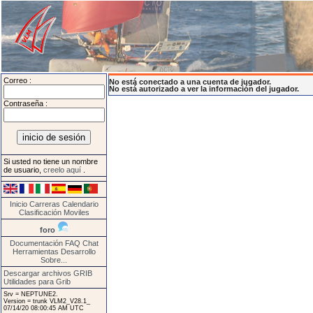
Correo :
No está conectado a una cuenta de jugador.
No está autorizado a ver la información del jugador.
Contraseña :
Si usted no tiene un nombre
de usuario,
creelo aquí
.
Inicio
Carreras
Calendario
Clasificación
Moviles
foro
Documentación
FAQ
Chat
Herramientas
Desarrollo
Sobre...
Descargar archivos GRIB
Utilidades para Grib
Srv = NEPTUNE2.
Version = trunk VLM2_V28.1_
07/14/20 08:00:45 AM UTC