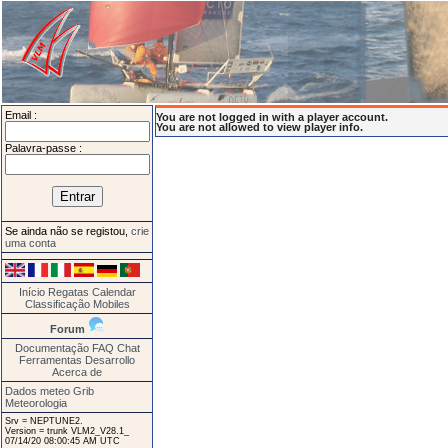
Email :
You are not logged in with a player account.
You are not allowed to view player info.
Palavra-passe :
Se ainda não se registou,
crie
uma conta
Início
Regatas
Calendar
Classificação
Mobiles
Forum
Documentação
FAQ
Chat
Ferramentas
Desarrollo
Acerca de
Dados meteo Grib
Meteorologia
Srv = NEPTUNE2.
Version = trunk VLM2_V28.1_
07/14/20 08:00:45 AM UTC