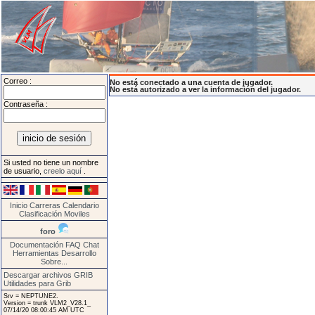
Correo :
No está conectado a una cuenta de jugador.
No está autorizado a ver la información del jugador.
Contraseña :
Si usted no tiene un nombre
de usuario,
creelo aquí
.
Inicio
Carreras
Calendario
Clasificación
Moviles
foro
Documentación
FAQ
Chat
Herramientas
Desarrollo
Sobre...
Descargar archivos GRIB
Utilidades para Grib
Srv = NEPTUNE2.
Version = trunk VLM2_V28.1_
07/14/20 08:00:45 AM UTC