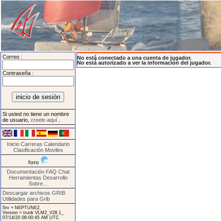
Correo :
No está conectado a una cuenta de jugador.
No está autorizado a ver la información del jugador.
Contraseña :
Si usted no tiene un nombre
de usuario,
creelo aquí
.
Inicio
Carreras
Calendario
Clasificación
Moviles
foro
Documentación
FAQ
Chat
Herramientas
Desarrollo
Sobre...
Descargar archivos GRIB
Utilidades para Grib
Srv = NEPTUNE2.
Version = trunk VLM2_V28.1_
07/14/20 08:00:45 AM UTC