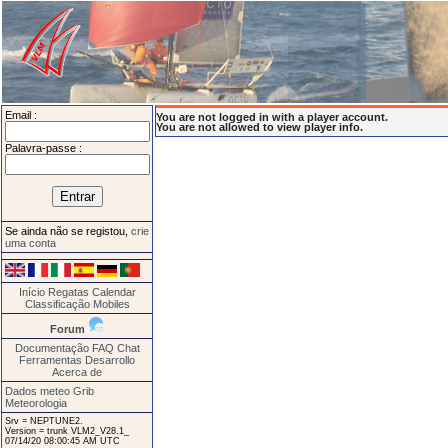
Email :
You are not logged in with a player account.
You are not allowed to view player info.
Palavra-passe :
Se ainda não se registou,
crie
uma conta
Início
Regatas
Calendar
Classificação
Mobiles
Forum
Documentação
FAQ
Chat
Ferramentas
Desarrollo
Acerca de
Dados meteo Grib
Meteorologia
Srv = NEPTUNE2.
Version = trunk VLM2_V28.1_
07/14/20 08:00:45 AM UTC