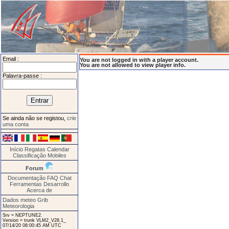
Email :
You are not logged in with a player account.
You are not allowed to view player info.
Palavra-passe :
Se ainda não se registou,
crie
uma conta
Início
Regatas
Calendar
Classificação
Mobiles
Forum
Documentação
FAQ
Chat
Ferramentas
Desarrollo
Acerca de
Dados meteo Grib
Meteorologia
Srv = NEPTUNE2.
Version = trunk VLM2_V28.1_
07/14/20 08:00:45 AM UTC