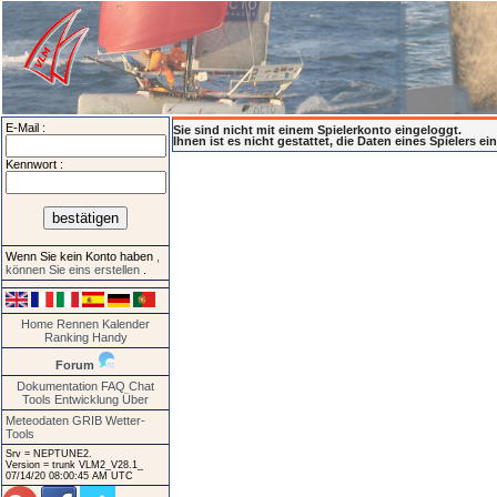
E-Mail :
Sie sind nicht mit einem Spielerkonto eingeloggt.
Ihnen ist es nicht gestattet, die Daten eines Spielers e
Kennwort :
Wenn Sie kein Konto haben
,
können Sie eins erstellen
.
Home
Rennen
Kalender
Ranking
Handy
Forum
Dokumentation
FAQ
Chat
Tools
Entwicklung
Über
Meteodaten GRIB
Wetter-
Tools
Srv = NEPTUNE2.
Version = trunk VLM2_V28.1_
07/14/20 08:00:45 AM UTC