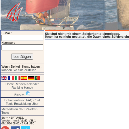
E-Mail :
Sie sind nicht mit einem Spielerkonto eingeloggt.
Ihnen ist es nicht gestattet, die Daten eines Spielers e
Kennwort :
Wenn Sie kein Konto haben
,
können Sie eins erstellen
.
Home
Rennen
Kalender
Ranking
Handy
Forum
Dokumentation
FAQ
Chat
Tools
Entwicklung
Über
Meteodaten GRIB
Wetter-
Tools
Srv = NEPTUNE2.
Version = trunk VLM2_V28.1_
07/14/20 08:00:45 AM UTC