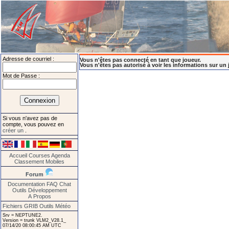
Adresse de courriel :
Vous n'êtes pas connecté en tant que joueur.
Vous n'êtes pas autorisé à voir les informations sur un 
Mot de Passe :
Si vous n'avez pas de
compte, vous pouvez en
créer un
.
Accueil
Courses
Agenda
Classement
Mobiles
Forum
Documentation
FAQ
Chat
Outils
Développement
A Propos
Fichiers GRIB
Outils Météo
Srv = NEPTUNE2.
Version = trunk VLM2_V28.1_
07/14/20 08:00:45 AM UTC