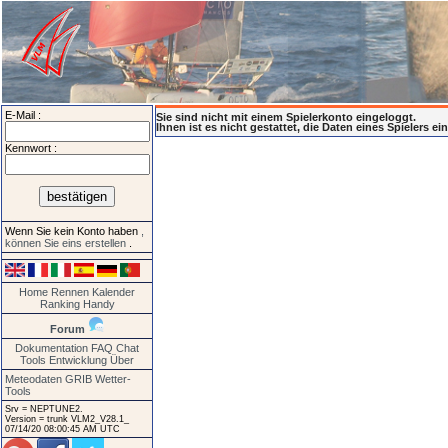
E-Mail :
Sie sind nicht mit einem Spielerkonto eingeloggt.
Ihnen ist es nicht gestattet, die Daten eines Spielers e
Kennwort :
Wenn Sie kein Konto haben
,
können Sie eins erstellen
.
Home
Rennen
Kalender
Ranking
Handy
Forum
Dokumentation
FAQ
Chat
Tools
Entwicklung
Über
Meteodaten GRIB
Wetter-
Tools
Srv = NEPTUNE2.
Version = trunk VLM2_V28.1_
07/14/20 08:00:45 AM UTC