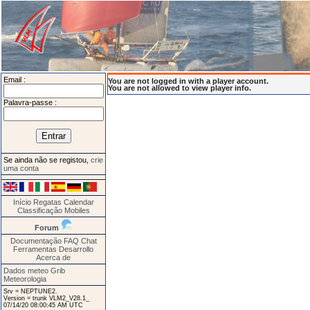
Email :
You are not logged in with a player account.
You are not allowed to view player info.
Palavra-passe :
Se ainda não se registou,
crie
uma conta
Início
Regatas
Calendar
Classificação
Mobiles
Forum
Documentação
FAQ
Chat
Ferramentas
Desarrollo
Acerca de
Dados meteo Grib
Meteorologia
Srv = NEPTUNE2.
Version = trunk VLM2_V28.1_
07/14/20 08:00:45 AM UTC