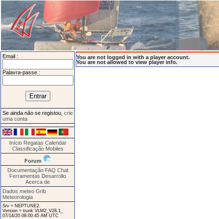
Email :
You are not logged in with a player account.
You are not allowed to view player info.
Palavra-passe :
Se ainda não se registou,
crie
uma conta
Início
Regatas
Calendar
Classificação
Mobiles
Forum
Documentação
FAQ
Chat
Ferramentas
Desarrollo
Acerca de
Dados meteo Grib
Meteorologia
Srv = NEPTUNE2.
Version = trunk VLM2_V28.1_
07/14/20 08:00:45 AM UTC