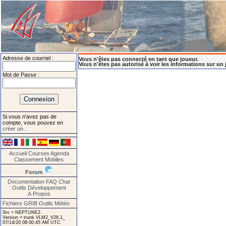
Adresse de courriel :
Vous n'êtes pas connecté en tant que joueur.
Vous n'êtes pas autorisé à voir les informations sur un 
Mot de Passe :
Si vous n'avez pas de
compte, vous pouvez en
créer un
.
Accueil
Courses
Agenda
Classement
Mobiles
Forum
Documentation
FAQ
Chat
Outils
Développement
A Propos
Fichiers GRIB
Outils Météo
Srv = NEPTUNE2.
Version = trunk VLM2_V28.1_
07/14/20 08:00:45 AM UTC