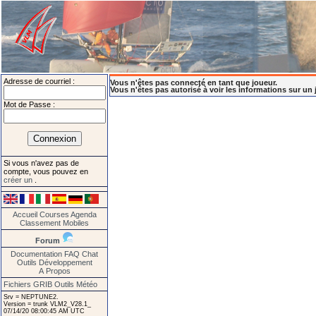
Adresse de courriel :
Vous n'êtes pas connecté en tant que joueur.
Vous n'êtes pas autorisé à voir les informations sur un 
Mot de Passe :
Si vous n'avez pas de
compte, vous pouvez en
créer un
.
Accueil
Courses
Agenda
Classement
Mobiles
Forum
Documentation
FAQ
Chat
Outils
Développement
A Propos
Fichiers GRIB
Outils Météo
Srv = NEPTUNE2.
Version = trunk VLM2_V28.1_
07/14/20 08:00:45 AM UTC