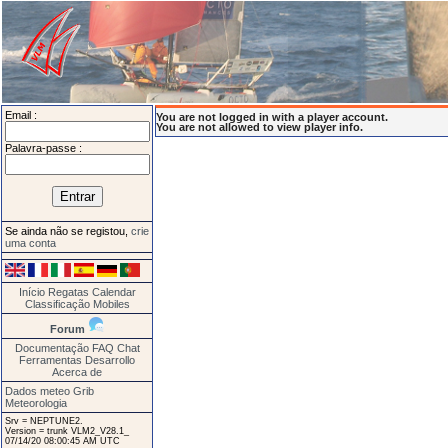
Email :
You are not logged in with a player account.
You are not allowed to view player info.
Palavra-passe :
Se ainda não se registou,
crie
uma conta
Início
Regatas
Calendar
Classificação
Mobiles
Forum
Documentação
FAQ
Chat
Ferramentas
Desarrollo
Acerca de
Dados meteo Grib
Meteorologia
Srv = NEPTUNE2.
Version = trunk VLM2_V28.1_
07/14/20 08:00:45 AM UTC