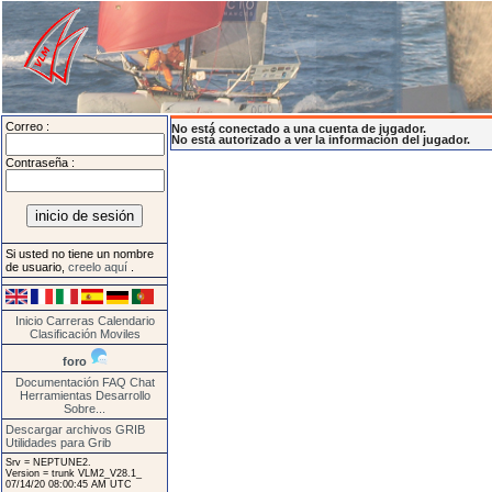
Correo :
No está conectado a una cuenta de jugador.
No está autorizado a ver la información del jugador.
Contraseña :
Si usted no tiene un nombre
de usuario,
creelo aquí
.
Inicio
Carreras
Calendario
Clasificación
Moviles
foro
Documentación
FAQ
Chat
Herramientas
Desarrollo
Sobre...
Descargar archivos GRIB
Utilidades para Grib
Srv = NEPTUNE2.
Version = trunk VLM2_V28.1_
07/14/20 08:00:45 AM UTC