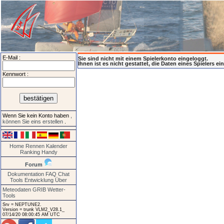
E-Mail :
Sie sind nicht mit einem Spielerkonto eingeloggt.
Ihnen ist es nicht gestattet, die Daten eines Spielers e
Kennwort :
Wenn Sie kein Konto haben
,
können Sie eins erstellen
.
Home
Rennen
Kalender
Ranking
Handy
Forum
Dokumentation
FAQ
Chat
Tools
Entwicklung
Über
Meteodaten GRIB
Wetter-
Tools
Srv = NEPTUNE2.
Version = trunk VLM2_V28.1_
07/14/20 08:00:45 AM UTC