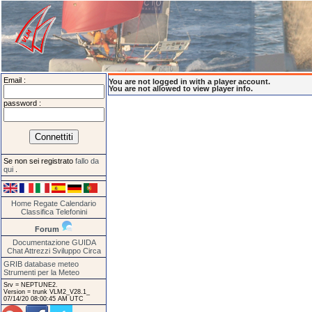
Email :
You are not logged in with a player account.
You are not allowed to view player info.
password :
Se non sei registrato
fallo da
qui
.
Home
Regate
Calendario
Classifica
Telefonini
Forum
Documentazione
GUIDA
Chat
Attrezzi
Sviluppo
Circa
GRIB database meteo
Strumenti per la Meteo
Srv = NEPTUNE2.
Version = trunk VLM2_V28.1_
07/14/20 08:00:45 AM UTC