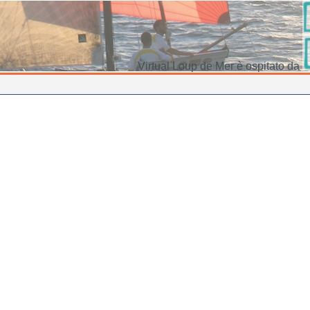
Virtual Loup de Mer è ospitato da