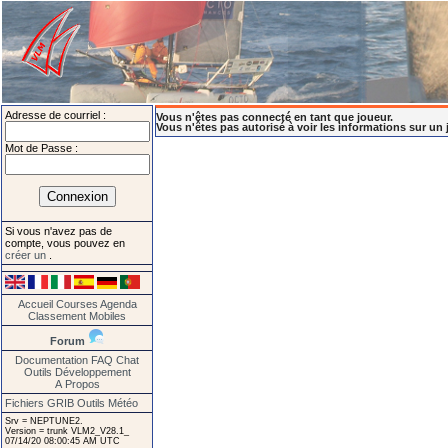
Adresse de courriel :
Vous n'êtes pas connecté en tant que joueur.
Vous n'êtes pas autorisé à voir les informations sur un 
Mot de Passe :
Si vous n'avez pas de
compte, vous pouvez en
créer un
.
Accueil
Courses
Agenda
Classement
Mobiles
Forum
Documentation
FAQ
Chat
Outils
Développement
A Propos
Fichiers GRIB
Outils Météo
Srv = NEPTUNE2.
Version = trunk VLM2_V28.1_
07/14/20 08:00:45 AM UTC