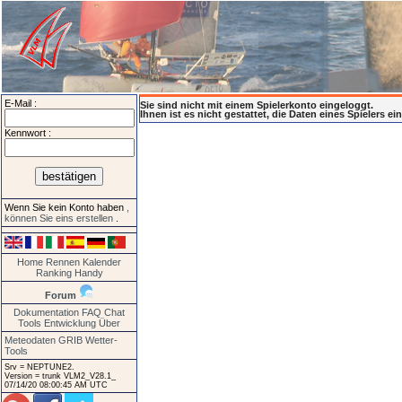
E-Mail :
Sie sind nicht mit einem Spielerkonto eingeloggt.
Ihnen ist es nicht gestattet, die Daten eines Spielers e
Kennwort :
Wenn Sie kein Konto haben
,
können Sie eins erstellen
.
Home
Rennen
Kalender
Ranking
Handy
Forum
Dokumentation
FAQ
Chat
Tools
Entwicklung
Über
Meteodaten GRIB
Wetter-
Tools
Srv = NEPTUNE2.
Version = trunk VLM2_V28.1_
07/14/20 08:00:45 AM UTC