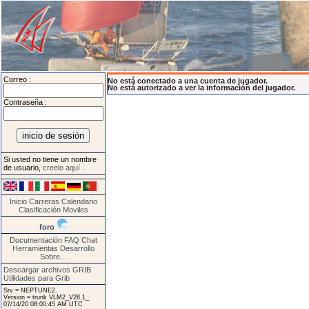
Correo :
No está conectado a una cuenta de jugador.
No está autorizado a ver la información del jugador.
Contraseña :
Si usted no tiene un nombre
de usuario,
creelo aquí
.
Inicio
Carreras
Calendario
Clasificación
Moviles
foro
Documentación
FAQ
Chat
Herramientas
Desarrollo
Sobre...
Descargar archivos GRIB
Utilidades para Grib
Srv = NEPTUNE2.
Version = trunk VLM2_V28.1_
07/14/20 08:00:45 AM UTC