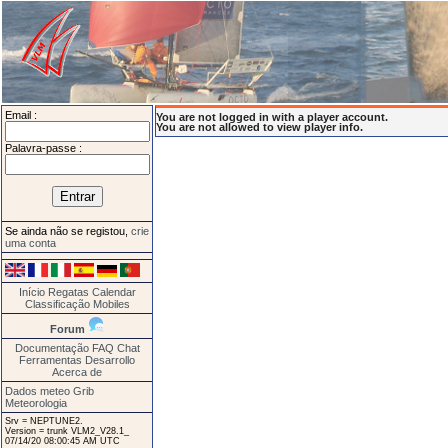
Email :
You are not logged in with a player account.
You are not allowed to view player info.
Palavra-passe :
Se ainda não se registou,
crie
uma conta
Início
Regatas
Calendar
Classificação
Mobiles
Forum
Documentação
FAQ
Chat
Ferramentas
Desarrollo
Acerca de
Dados meteo Grib
Meteorologia
Srv = NEPTUNE2.
Version = trunk VLM2_V28.1_
07/14/20 08:00:45 AM UTC