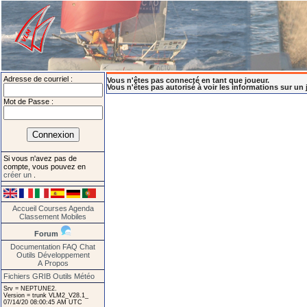
Adresse de courriel :
Vous n'êtes pas connecté en tant que joueur.
Vous n'êtes pas autorisé à voir les informations sur un 
Mot de Passe :
Si vous n'avez pas de
compte, vous pouvez en
créer un
.
Accueil
Courses
Agenda
Classement
Mobiles
Forum
Documentation
FAQ
Chat
Outils
Développement
A Propos
Fichiers GRIB
Outils Météo
Srv = NEPTUNE2.
Version = trunk VLM2_V28.1_
07/14/20 08:00:45 AM UTC