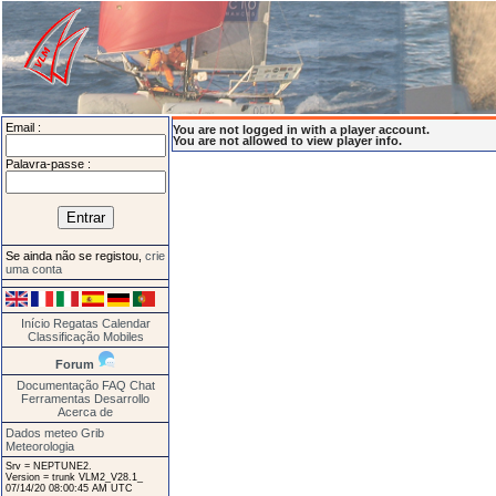
Email :
You are not logged in with a player account.
You are not allowed to view player info.
Palavra-passe :
Se ainda não se registou,
crie
uma conta
Início
Regatas
Calendar
Classificação
Mobiles
Forum
Documentação
FAQ
Chat
Ferramentas
Desarrollo
Acerca de
Dados meteo Grib
Meteorologia
Srv = NEPTUNE2.
Version = trunk VLM2_V28.1_
07/14/20 08:00:45 AM UTC