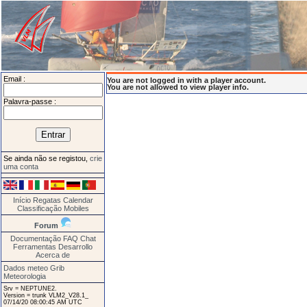
Email :
You are not logged in with a player account.
You are not allowed to view player info.
Palavra-passe :
Se ainda não se registou,
crie
uma conta
Início
Regatas
Calendar
Classificação
Mobiles
Forum
Documentação
FAQ
Chat
Ferramentas
Desarrollo
Acerca de
Dados meteo Grib
Meteorologia
Srv = NEPTUNE2.
Version = trunk VLM2_V28.1_
07/14/20 08:00:45 AM UTC