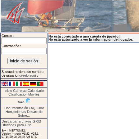
Correo :
No está conectado a una cuenta de jugador.
No está autorizado a ver la información del jugador.
Contraseña :
Si usted no tiene un nombre
de usuario,
creelo aquí
.
Inicio
Carreras
Calendario
Clasificación
Moviles
foro
Documentación
FAQ
Chat
Herramientas
Desarrollo
Sobre...
Descargar archivos GRIB
Utilidades para Grib
Srv = NEPTUNE2.
Version = trunk VLM2_V28.1_
07/14/20 08:00:45 AM UTC