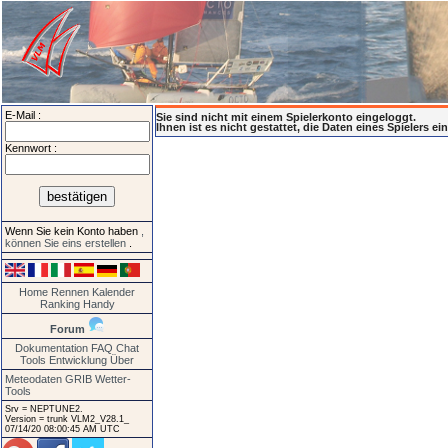
E-Mail :
Sie sind nicht mit einem Spielerkonto eingeloggt.
Ihnen ist es nicht gestattet, die Daten eines Spielers e
Kennwort :
Wenn Sie kein Konto haben
,
können Sie eins erstellen
.
Home
Rennen
Kalender
Ranking
Handy
Forum
Dokumentation
FAQ
Chat
Tools
Entwicklung
Über
Meteodaten GRIB
Wetter-
Tools
Srv = NEPTUNE2.
Version = trunk VLM2_V28.1_
07/14/20 08:00:45 AM UTC