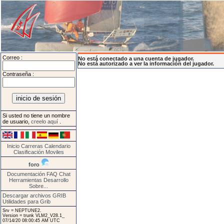
Correo :
No está conectado a una cuenta de jugador.
No está autorizado a ver la información del jugador.
Contraseña :
Si usted no tiene un nombre
de usuario,
creelo aquí
.
Inicio
Carreras
Calendario
Clasificación
Moviles
foro
Documentación
FAQ
Chat
Herramientas
Desarrollo
Sobre...
Descargar archivos GRIB
Utilidades para Grib
Srv = NEPTUNE2.
Version = trunk VLM2_V28.1_
07/14/20 08:00:45 AM UTC