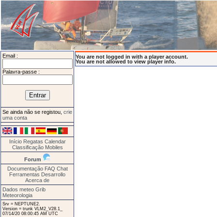
Email :
You are not logged in with a player account.
You are not allowed to view player info.
Palavra-passe :
Se ainda não se registou,
crie
uma conta
Início
Regatas
Calendar
Classificação
Mobiles
Forum
Documentação
FAQ
Chat
Ferramentas
Desarrollo
Acerca de
Dados meteo Grib
Meteorologia
Srv = NEPTUNE2.
Version = trunk VLM2_V28.1_
07/14/20 08:00:45 AM UTC