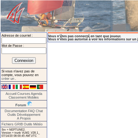
Adresse de courriel :
Vous n'êtes pas connecté en tant que joueur.
Vous n'êtes pas autorisé à voir les informations sur un 
Mot de Passe :
Si vous n'avez pas de
compte, vous pouvez en
créer un
.
Accueil
Courses
Agenda
Classement
Mobiles
Forum
Documentation
FAQ
Chat
Outils
Développement
A Propos
Fichiers GRIB
Outils Météo
Srv = NEPTUNE2.
Version = trunk VLM2_V28.1_
07/14/20 08:00:45 AM UTC