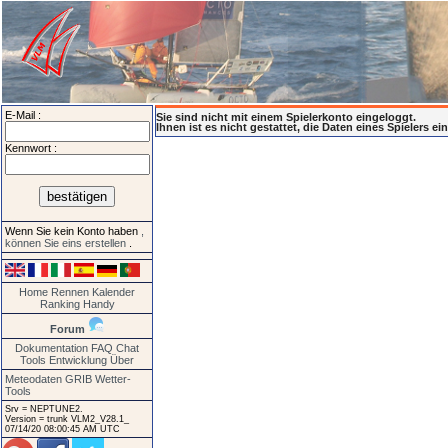
E-Mail :
Sie sind nicht mit einem Spielerkonto eingeloggt.
Ihnen ist es nicht gestattet, die Daten eines Spielers e
Kennwort :
Wenn Sie kein Konto haben
,
können Sie eins erstellen
.
Home
Rennen
Kalender
Ranking
Handy
Forum
Dokumentation
FAQ
Chat
Tools
Entwicklung
Über
Meteodaten GRIB
Wetter-
Tools
Srv = NEPTUNE2.
Version = trunk VLM2_V28.1_
07/14/20 08:00:45 AM UTC