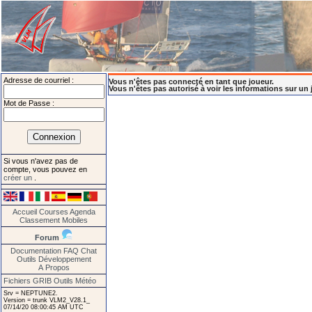
Adresse de courriel :
Vous n'êtes pas connecté en tant que joueur.
Vous n'êtes pas autorisé à voir les informations sur un 
Mot de Passe :
Si vous n'avez pas de
compte, vous pouvez en
créer un
.
Accueil
Courses
Agenda
Classement
Mobiles
Forum
Documentation
FAQ
Chat
Outils
Développement
A Propos
Fichiers GRIB
Outils Météo
Srv = NEPTUNE2.
Version = trunk VLM2_V28.1_
07/14/20 08:00:45 AM UTC