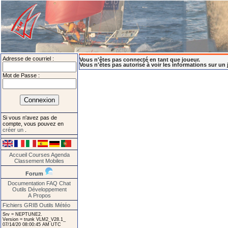
Adresse de courriel :
Vous n'êtes pas connecté en tant que joueur.
Vous n'êtes pas autorisé à voir les informations sur un 
Mot de Passe :
Si vous n'avez pas de
compte, vous pouvez en
créer un
.
Accueil
Courses
Agenda
Classement
Mobiles
Forum
Documentation
FAQ
Chat
Outils
Développement
A Propos
Fichiers GRIB
Outils Météo
Srv = NEPTUNE2.
Version = trunk VLM2_V28.1_
07/14/20 08:00:45 AM UTC