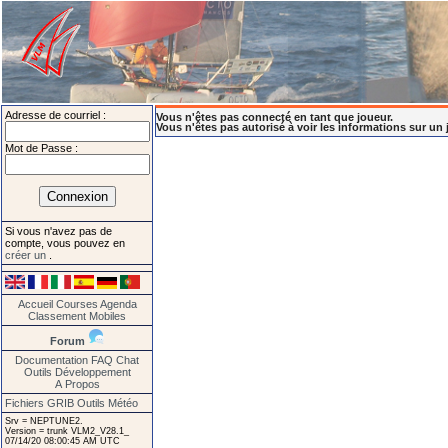
Adresse de courriel :
Vous n'êtes pas connecté en tant que joueur.
Vous n'êtes pas autorisé à voir les informations sur un 
Mot de Passe :
Si vous n'avez pas de
compte, vous pouvez en
créer un
.
Accueil
Courses
Agenda
Classement
Mobiles
Forum
Documentation
FAQ
Chat
Outils
Développement
A Propos
Fichiers GRIB
Outils Météo
Srv = NEPTUNE2.
Version = trunk VLM2_V28.1_
07/14/20 08:00:45 AM UTC