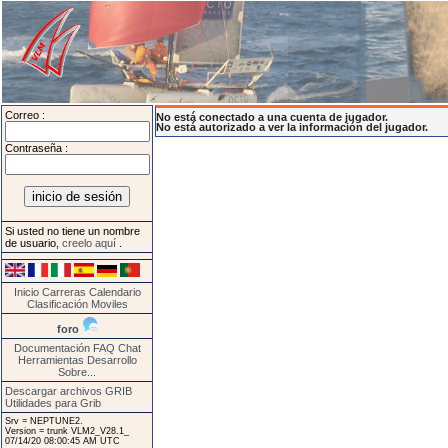
Correo :
No está conectado a una cuenta de jugador.
No está autorizado a ver la información del jugador.
Contraseña :
Si usted no tiene un nombre
de usuario,
creelo aquí
.
Inicio
Carreras
Calendario
Clasificación
Moviles
foro
Documentación
FAQ
Chat
Herramientas
Desarrollo
Sobre...
Descargar archivos GRIB
Utilidades para Grib
Srv = NEPTUNE2.
Version = trunk VLM2_V28.1_
07/14/20 08:00:45 AM UTC