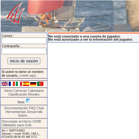
Correo :
No está conectado a una cuenta de jugador.
No está autorizado a ver la información del jugador.
Contraseña :
Si usted no tiene un nombre
de usuario,
creelo aquí
.
Inicio
Carreras
Calendario
Clasificación
Moviles
foro
Documentación
FAQ
Chat
Herramientas
Desarrollo
Sobre...
Descargar archivos GRIB
Utilidades para Grib
Srv = NEPTUNE2.
Version = trunk VLM2_V28.1_
07/14/20 08:00:45 AM UTC