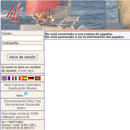
Correo :
No está conectado a una cuenta de jugador.
No está autorizado a ver la información del jugador.
Contraseña :
Si usted no tiene un nombre
de usuario,
creelo aquí
.
Inicio
Carreras
Calendario
Clasificación
Moviles
foro
Documentación
FAQ
Chat
Herramientas
Desarrollo
Sobre...
Descargar archivos GRIB
Utilidades para Grib
Srv = NEPTUNE2.
Version = trunk VLM2_V28.1_
07/14/20 08:00:45 AM UTC