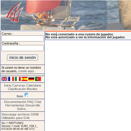
Correo :
No está conectado a una cuenta de jugador.
No está autorizado a ver la información del jugador.
Contraseña :
Si usted no tiene un nombre
de usuario,
creelo aquí
.
Inicio
Carreras
Calendario
Clasificación
Moviles
foro
Documentación
FAQ
Chat
Herramientas
Desarrollo
Sobre...
Descargar archivos GRIB
Utilidades para Grib
Srv = NEPTUNE2.
Version = trunk VLM2_V28.1_
07/14/20 08:00:45 AM UTC