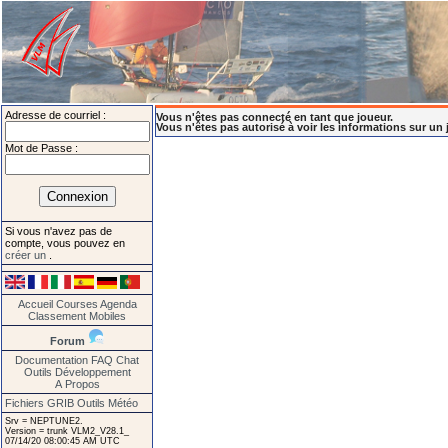
Adresse de courriel :
Vous n'êtes pas connecté en tant que joueur.
Vous n'êtes pas autorisé à voir les informations sur un 
Mot de Passe :
Si vous n'avez pas de
compte, vous pouvez en
créer un
.
Accueil
Courses
Agenda
Classement
Mobiles
Forum
Documentation
FAQ
Chat
Outils
Développement
A Propos
Fichiers GRIB
Outils Météo
Srv = NEPTUNE2.
Version = trunk VLM2_V28.1_
07/14/20 08:00:45 AM UTC