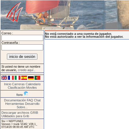
Correo :
No está conectado a una cuenta de jugador.
No está autorizado a ver la información del jugador.
Contraseña :
Si usted no tiene un nombre
de usuario,
creelo aquí
.
Inicio
Carreras
Calendario
Clasificación
Moviles
foro
Documentación
FAQ
Chat
Herramientas
Desarrollo
Sobre...
Descargar archivos GRIB
Utilidades para Grib
Srv = NEPTUNE2.
Version = trunk VLM2_V28.1_
07/14/20 08:00:45 AM UTC