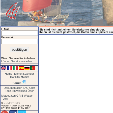
E-Mail :
Sie sind nicht mit einem Spielerkonto eingeloggt.
Ihnen ist es nicht gestattet, die Daten eines Spielers e
Kennwort :
Wenn Sie kein Konto haben
,
können Sie eins erstellen
.
Home
Rennen
Kalender
Ranking
Handy
Forum
Dokumentation
FAQ
Chat
Tools
Entwicklung
Über
Meteodaten GRIB
Wetter-
Tools
Srv = NEPTUNE2.
Version = trunk VLM2_V28.1_
07/14/20 08:00:45 AM UTC