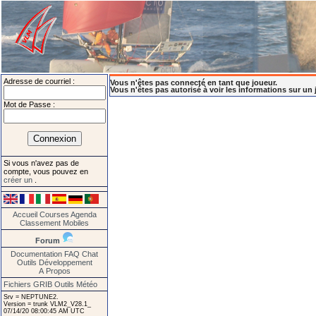
Adresse de courriel :
Vous n'êtes pas connecté en tant que joueur.
Vous n'êtes pas autorisé à voir les informations sur un 
Mot de Passe :
Si vous n'avez pas de
compte, vous pouvez en
créer un
.
Accueil
Courses
Agenda
Classement
Mobiles
Forum
Documentation
FAQ
Chat
Outils
Développement
A Propos
Fichiers GRIB
Outils Météo
Srv = NEPTUNE2.
Version = trunk VLM2_V28.1_
07/14/20 08:00:45 AM UTC