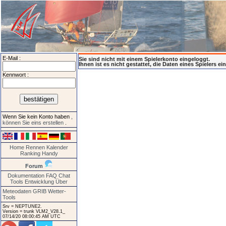
E-Mail :
Sie sind nicht mit einem Spielerkonto eingeloggt.
Ihnen ist es nicht gestattet, die Daten eines Spielers e
Kennwort :
Wenn Sie kein Konto haben
,
können Sie eins erstellen
.
Home
Rennen
Kalender
Ranking
Handy
Forum
Dokumentation
FAQ
Chat
Tools
Entwicklung
Über
Meteodaten GRIB
Wetter-
Tools
Srv = NEPTUNE2.
Version = trunk VLM2_V28.1_
07/14/20 08:00:45 AM UTC