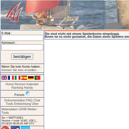
E-Mail :
Sie sind nicht mit einem Spielerkonto eingeloggt.
Ihnen ist es nicht gestattet, die Daten eines Spielers e
Kennwort :
Wenn Sie kein Konto haben
,
können Sie eins erstellen
.
Home
Rennen
Kalender
Ranking
Handy
Forum
Dokumentation
FAQ
Chat
Tools
Entwicklung
Über
Meteodaten GRIB
Wetter-
Tools
Srv = NEPTUNE2.
Version = trunk VLM2_V28.1_
07/14/20 08:00:45 AM UTC