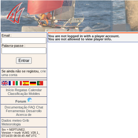
Email :
You are not logged in with a player account.
You are not allowed to view player info.
Palavra-passe :
Se ainda não se registou,
crie
uma conta
Início
Regatas
Calendar
Classificação
Mobiles
Forum
Documentação
FAQ
Chat
Ferramentas
Desarrollo
Acerca de
Dados meteo Grib
Meteorologia
Srv = NEPTUNE2.
Version = trunk VLM2_V28.1_
07/14/20 08:00:45 AM UTC